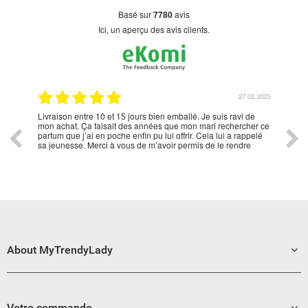
basé sur
7780
avis
Ici, un aperçu des avis clients.
3.2023
27.02.2023
Livraison entre 10 et 15 jours bien emballé. Je suis ravi de
👍👍
mon achat. Ça faisait des années que mon mari rechercher ce
parfum que j’ai en poche enfin pu lui offrir. Cela lui a rappelé
sa jeunesse. Merci à vous de m’avoir permis de le rendre
heureux.😍
About MyTrendyLady
Votre commande