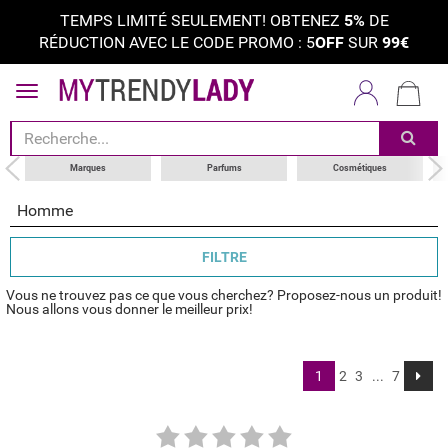
TEMPS LIMITÉ SEULEMENT! OBTENEZ
5%
DE
RÉDUCTION AVEC LE CODE PROMO : 5
OFF
SUR
99€
trier par
catégorie
marques
Marques
Parfums
Cosmétiques
Homme
FILTRE
Vous ne trouvez pas ce que vous cherchez? Proposez-nous un produit!
Nous allons vous donner le meilleur prix!
1
2
3
...
7