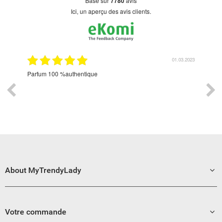
basé sur
7780
avis
Ici, un aperçu des avis clients.
2.2022
01.03.2023
Parfum 100 %authentique
Livr
mon 
parf
sa j
heur
About MyTrendyLady
Votre commande