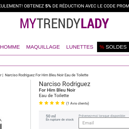
SEULEMENT! OBTENEZ
5%
DE RÉDUCTION AVEC LE CODE PROMO
HOMME
MAQUILLAGE
LUNETTES
%
SOLDES
Rasage
Teint
Lunettes solaires
Déodorant
Yeux
Lunettes optiques
r
Narciso Rodriguez For Him Bleu Noir Eau de Toilette
Visage
Lèvres
Narciso Rodriguez
EN RUPTURE DE STOCK
Corps
Ongles
For Him Bleu Noir
Eau de Toilette
Cheveux
(1 Avis clients)
50 ml
Prévenez-moi lorsque disponible:
En rupture de stock