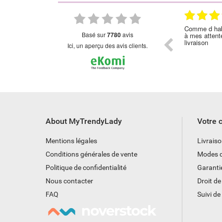
023
24.02.2023
Site de toute confiance. Délai de livraison
Comme d habitude. P
basé sur
7780
avis
satisfaisant. Produits souvent en rupture.
à mes attentes. Pareil
livraison
Ici, un aperçu des avis clients.
About MyTrendyLady
Votre
Mentions légales
Livrais
Conditions générales de vente
Modes d
Politique de confidentialité
Garanti
Nous contacter
Droit de
FAQ
Suivi d