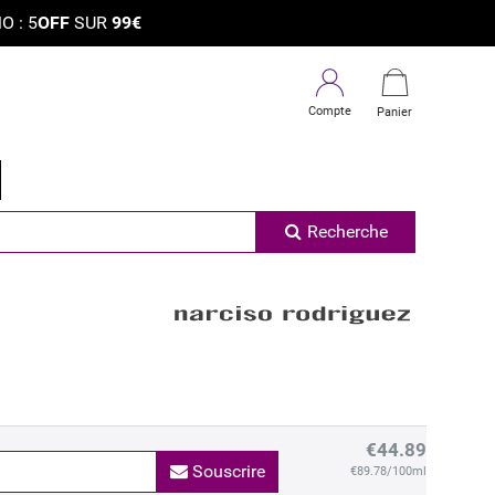
 : 5
OFF
SUR
99€
Compte
Panier
Recherche
EN RUPTURE DE STOCK
€44.89
Souscrire
€89.78/100ml