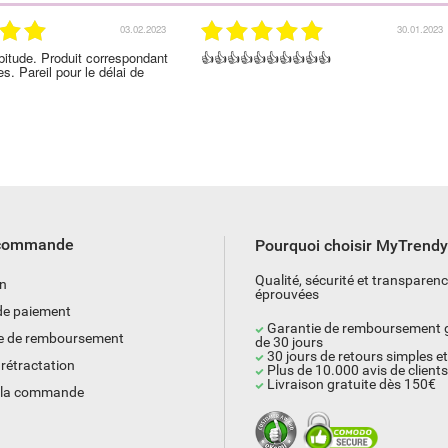
03.02.2023
30.01.2023
roduit correspondant
👍👍👍👍👍👍👍👍👍👍
Liv
 pour le délai de
em
 commande
Pourquoi choisir MyTrend
Qualité, sécurité et transparen
on
éprouvées
e paiement
Garantie de remboursement g
e de remboursement
de 30 jours
30 jours de retours simples et
 rétractation
Plus de 10.000 avis de clients 
Livraison gratuite dès 150€
e la commande