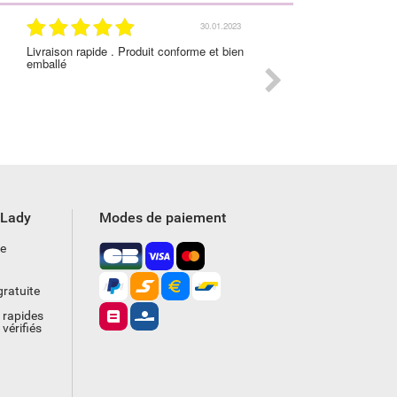
30.01.2023
raison rapide . Produit conforme et bien
Prix et qualié des produits très
ballé
satisfaisants.
yLady
Modes de paiement
ce
ratuite
 rapides
vérifiés