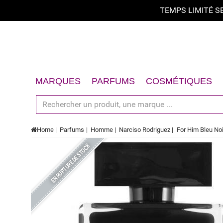
TEMPS LIMITÉ 
MARQUES
PARFUMS
COSMÉTIQUES
Femme
Visage
Homme
Corps
Home
Parfums
Homme
Narciso Rodriguez
For Him Bleu Noi
Unisex
Cheveux
EN RUPTURE DE STOCK
Coffrets Cadeaux
Soins Solaires
Accessoires
Coffrets Cadeaux
Accessoires