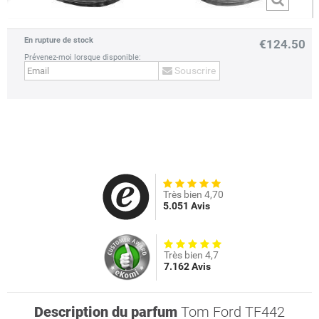
En rupture de stock
€124.50
Prévenez-moi lorsque disponible:
Souscrire
prev
next
Très bien 4,70
5.051 Avis
Très bien 4,7
7.162 Avis
Description du parfum
Tom Ford TF442