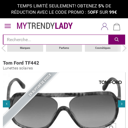
TEMPS LIMITÉ SEULEMENT! OBTENEZ
5%
DE
RÉDUCTION AVEC LE CODE PROMO : 5
OFF
SUR
99€
Marques
Parfums
Cosmétiques
Tom Ford TF442
Lunettes solaires
EN RUPTURE DE STOCK