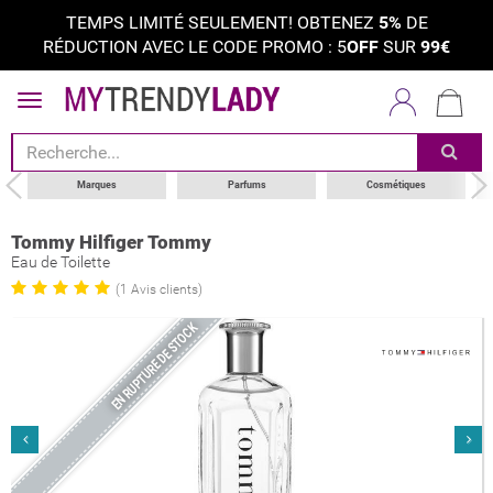
TEMPS LIMITÉ SEULEMENT! OBTENEZ
5%
DE
RÉDUCTION AVEC LE CODE PROMO : 5
OFF
SUR
99€
Marques
Parfums
Cosmétiques
Tommy Hilfiger Tommy
Eau de Toilette
(1 Avis clients)
EN RUPTURE DE STOCK