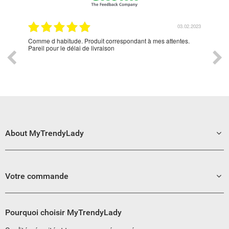
2.2023
03.02.2023
Comme d habitude. Produit correspondant à mes attentes.
👍👍
Pareil pour le délai de livraison
About MyTrendyLady
Votre commande
Pourquoi choisir MyTrendyLady