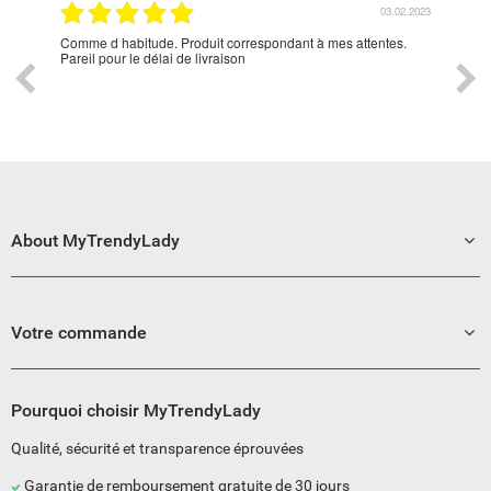
2.2023
03.02.2023
Comme d habitude. Produit correspondant à mes attentes.
👍👍
Pareil pour le délai de livraison
About MyTrendyLady
Votre commande
Pourquoi choisir MyTrendyLady
Qualité, sécurité et transparence éprouvées
Garantie de remboursement gratuite de 30 jours