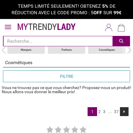
TEMPS LIMITÉ SEULEMENT! OBTENEZ
5%
DE
RÉDUCTION AVEC LE CODE PROMO : 5
OFF
SUR
99€
trier par
catégorie
marques
Marques
Parfums
Cosmétiques
Cosmétiques
FILTRE
Vous ne trouvez pas ce que vous cherchez? Proposez-nous un produit!
Nous allons vous donner le meilleur prix!
1
2
3
...
37