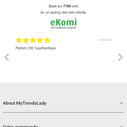
basé sur
7780
avis
Ici, un aperçu des avis clients.
2.2022
01.03.2023
Parfum 100 %authentique
Livr
mon 
parf
sa j
heur
About MyTrendyLady
Votre commande