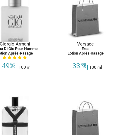
Giorgio Armani
Versace
a Di Gio Pour Homme
Eros
otion Après-Rasage
Lotion Après-Rasage
49.
33.
EUR
EUR
89
100 ml
95
100 ml