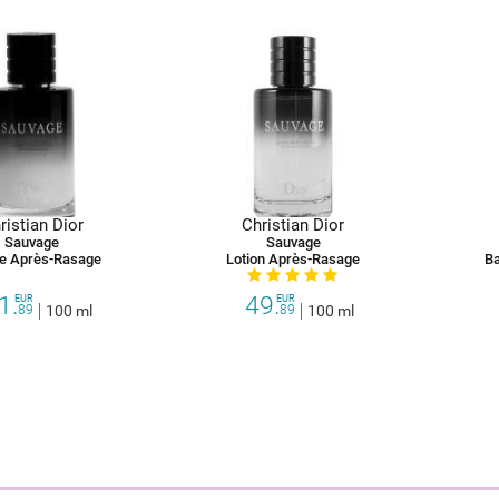
ristian Dior
Christian Dior
Sauvage
Sauvage
e Après-Rasage
Lotion Après-Rasage
B
1.
49.
EUR
EUR
89
100 ml
89
100 ml