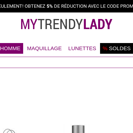
SEULEMENT! OBTENEZ
5%
DE RÉDUCTION AVEC LE CODE PROMO
HOMME
MAQUILLAGE
LUNETTES
%
SOLDES
Rasage
Teint
Lunettes solaires
Déodorant
Yeux
Lunettes optiques
Visage
Lèvres
Corps
Ongles
Cheveux