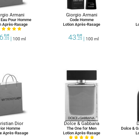
rgio Armani
Giorgio Armani
 Eau Pour Homme
Code Homme
on Après-Rasage
Lotion Après-Rasage
L
6.
43.
EUR
EUR
05
100 ml
25
100 ml
ristian Dior
Dolce & Gabbana
ior Homme
The One for Men
e Après-Rasage
Lotion Après-Rasage
L