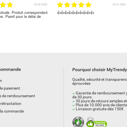
30.01.2023
3
👍👍👍👍👍👍👍👍
Livraison rapide . Produit conforme
emballé
 commande
Pourquoi choisir MyTrend
Qualité, sécurité et transparen
on
éprouvées
e paiement
Garantie de remboursement g
e de remboursement
de 30 jours
30 jours de retours simples et
 rétractation
Plus de 10.000 avis de clients 
Livraison gratuite dès 150€
e la commande