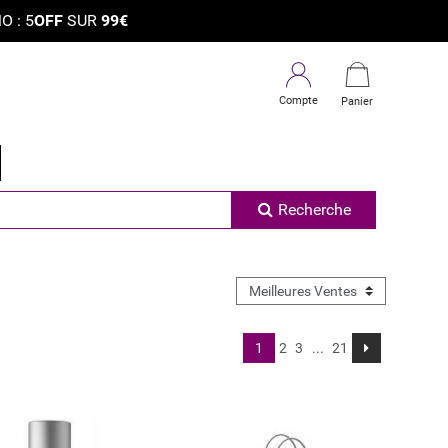
×
 : 5
OFF
SUR
99€
Compte
Panier
Recherche
1
2
3
...
21