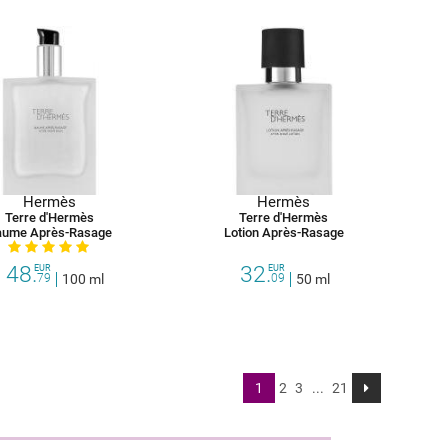
Hermès
Hermès
Terre d'Hermès
Terre d'Hermès
aume Après-Rasage
Lotion Après-Rasage
48.
32.
EUR
EUR
79
100 ml
09
50 ml
1
2
3
...
21