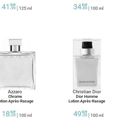
41.
34.
EUR
EUR
99
125 ml
89
100 ml
Azzaro
Christian Dior
Chrome
Dior Homme
otion Après-Rasage
Lotion Après-Rasage
18.
49.
EUR
EUR
09
100 ml
09
100 ml