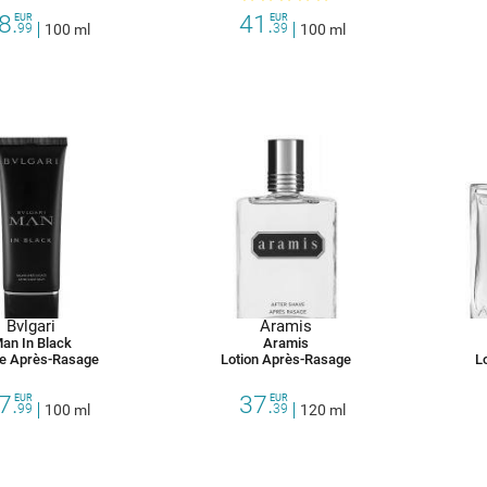
8.
41.
EUR
EUR
99
100 ml
39
100 ml
Bvlgari
Aramis
an In Black
Aramis
e Après-Rasage
Lotion Après-Rasage
L
7.
37.
EUR
EUR
99
100 ml
39
120 ml