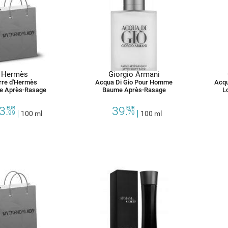
Hermès
Giorgio Armani
rre d'Hermès
Acqua Di Gio Pour Homme
Acqu
e Après-Rasage
Baume Après-Rasage
L
3.
39.
EUR
EUR
99
100 ml
79
100 ml