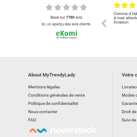
24.02.2023
03.02.2023
 Délai de livraison
Comme d habitude. Produit correspondant
👍👍
basé sur
7780
avis
ouvent en rupture.
à mes attentes. Pareil pour le délai de
livraison
Ici, un aperçu des avis clients.
About MyTrendyLady
Votre
Mentions légales
Livrais
Conditions générales de vente
Modes d
Politique de confidentialité
Garanti
Nous contacter
Droit de
FAQ
Suivi d