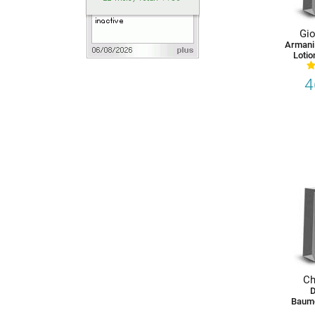
Gio
Armani
Loti
4
Ch
D
Baum