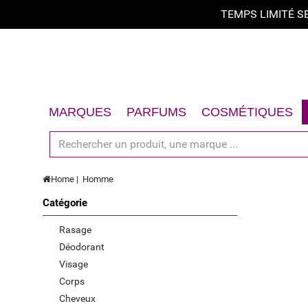
TEMPS LIMITÉ 
Trier par
Trier par
A - Z
MARQUES
PARFUMS
COSMÉTIQUES
Z - A
Femme
Visage
Homme
Corps
prix croissant
Home
Homme
Unisex
Cheveux
prix décroissant
Catégorie
Coffrets Cadeaux
Soins Solaires
Offre limitée
Accessoires
Coffrets Cadeaux
Rasage
Déodorant
Nouveau
Accessoires
Visage
Les mieux notés
Corps
Cheveux
Meilleures Ventes