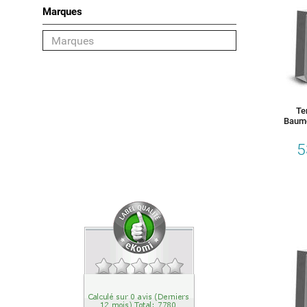
Marques
Catégorie
Rasage
Déodorant
Te
Baum
Visage
5
Corps
Cheveux
MARQUES