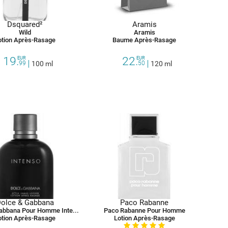
Dsquared²
Aramis
Wild
Aramis
otion Après-Rasage
Baume Après-Rasage
19.
22.
EUR
EUR
99
100 ml
50
120 ml
Dolce & Gabbana
Paco Rabanne
Dolce & Gabbana Pour Homme Intenso
Paco Rabanne Pour Homme
otion Après-Rasage
Lotion Après-Rasage