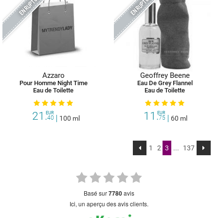
Azzaro
Geoffrey Beene
Pour Homme Night Time
Eau De Grey Flannel
Eau de Toilette
Eau de Toilette
21.
11.
EUR
EUR
40
100 ml
75
60 ml
1
2
3
...
137
basé sur
7780
avis
Ici, un aperçu des avis clients.