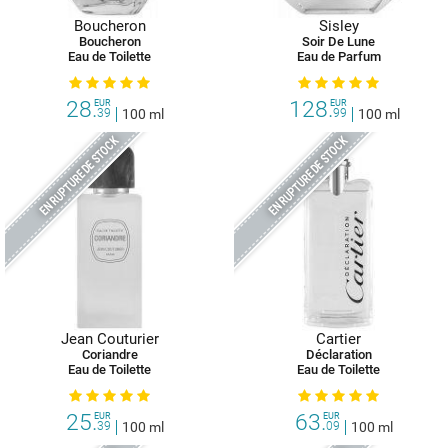
Boucheron
Sisley
Boucheron
Soir De Lune
Eau de Toilette
Eau de Parfum
28.
128.
EUR
EUR
39
100 ml
99
100 ml
EN RUPTURE DE STOCK
EN RUPTURE DE STOCK
Jean Couturier
Cartier
Coriandre
Déclaration
Eau de Toilette
Eau de Toilette
25.
63.
EUR
EUR
39
100 ml
09
100 ml