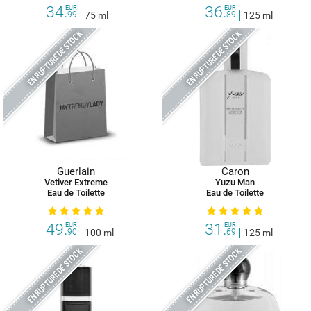
34.
36.
EUR
EUR
99
75 ml
89
125 ml
EN RUPTURE DE STOCK
EN RUPTURE DE STOCK
Guerlain
Caron
Vetiver Extreme
Yuzu Man
Eau de Toilette
Eau de Toilette
49.
31.
EUR
EUR
90
100 ml
69
125 ml
EN RUPTURE DE STOCK
EN RUPTURE DE STOCK