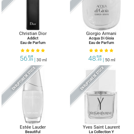
Christian Dior
Giorgio Armani
Addict
Acqua Di Gioia
Eau de Parfum
Eau de Parfum
56.
48.
EUR
EUR
89
30 ml
49
50 ml
EN RUPTURE DE STOCK
EN RUPTURE DE STOCK
Estée Lauder
Yves Saint Laurent
Beautiful
La Collection Y