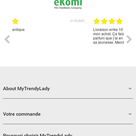
01.03.2023
27.02.2023
Livraison entre 10 et 15 jours bien emballé. Je suis ravi de
mon achat. Ça faisait des années que mon mari rechercher ce
parfum que j’ai en poche enfin pu lui offrir. Cela lui a rappelé
sa jeunesse. Merci à vous de m’avoir permis de le rendre
heureux.😍
About MyTrendyLady
Votre commande
Pourquoi choisir MyTrendyLady