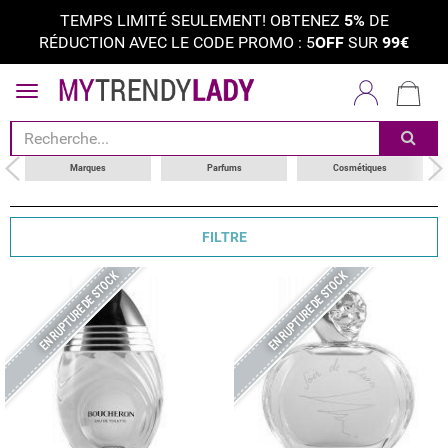
TEMPS LIMITÉ SEULEMENT! OBTENEZ
5%
DE
RÉDUCTION AVEC LE CODE PROMO : 5
OFF
SUR
99€
trier par
catégorie
marques
Marques
Parfums
Cosmétiques
type de produit
FILTRE
EN RUPTURE DE STOCK
EN RUPTURE DE STOCK