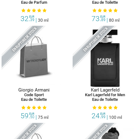
Eau de Parfum
Eau de Toilette
32.
73.
EUR
EUR
39
30 ml
89
80 ml
EN RUPTURE DE STOCK
EN RUPTURE DE STOCK
Giorgio Armani
Karl Lagerfeld
Code Sport
Karl Lagerfeld for Men
Eau de Toilette
Eau de Toilette
59.
24.
EUR
EUR
50
75 ml
99
100 ml
EN RUPTURE DE STOCK
EN RUPTURE DE STOCK