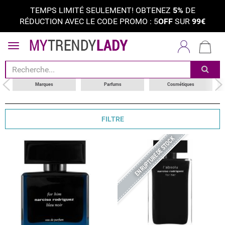
TEMPS LIMITÉ SEULEMENT! OBTENEZ
5%
DE
RÉDUCTION AVEC LE CODE PROMO : 5
OFF
SUR
99€
trier par
catégorie
marques
Marques
Parfums
Cosmétiques
FILTRE
EN RUPTURE DE STOCK