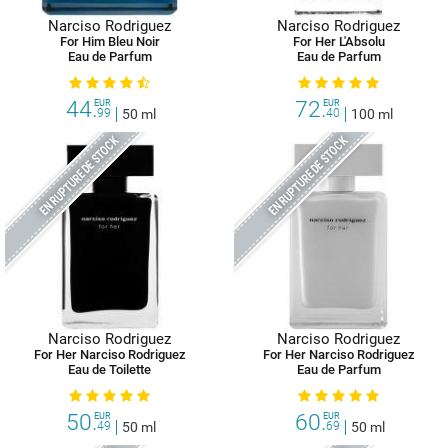
Narciso Rodriguez
Narciso Rodriguez
For Him Bleu Noir
For Her L'Absolu
Eau de Parfum
Eau de Parfum
44.
72.
EUR
EUR
99
50 ml
40
100 ml
EN RUPTURE DE STOCK
EN RUPTURE DE STOCK
Narciso Rodriguez
Narciso Rodriguez
For Her Narciso Rodriguez
For Her Narciso Rodriguez
Eau de Toilette
Eau de Parfum
50.
60.
EUR
EUR
49
50 ml
69
50 ml