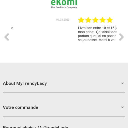
01.03.2023
27.02.2023
Livraison entre 10 et 15 jours bien emballé. Je suis ravi de

mon achat. Ça faisait des années que mon mari rechercher ce
parfum que j’ai en poche enfin pu lui offrir. Cela lui a rappelé
sa jeunesse. Merci à vous de m’avoir permis de le rendre
heureux.😍
About MyTrendyLady
Votre commande
Pourquoi choisir MyTrendyLady