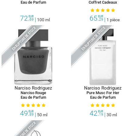
Eau de Parfum
Coffret Cadeaux
72.
65.
EUR
EUR
69
100 ml
29
1 pièce
EN RUPTURE DE STOCK
EN RUPTURE DE STOCK
Narciso Rodriguez
Narciso Rodriguez
Narciso Rouge
Pure Musc For Her
Eau de Parfum
Eau de Parfum
49.
42.
EUR
EUR
89
50 ml
19
30 ml
EN RUPTURE DE STOCK