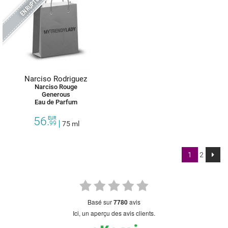
Narciso Rodriguez
Narciso Rouge
Generous
Eau de Parfum
56.
EUR
99
75 ml
1
2
basé sur
7780
avis
Ici, un aperçu des avis clients.