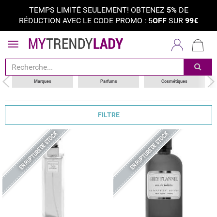
TEMPS LIMITÉ SEULEMENT! OBTENEZ
5%
DE
RÉDUCTION AVEC LE CODE PROMO : 5
OFF
SUR
99€
trier par
catégorie
marques
Marques
Parfums
Cosmétiques
type de produit
FILTRE
EN RUPTURE DE STOCK
EN RUPTURE DE STOCK