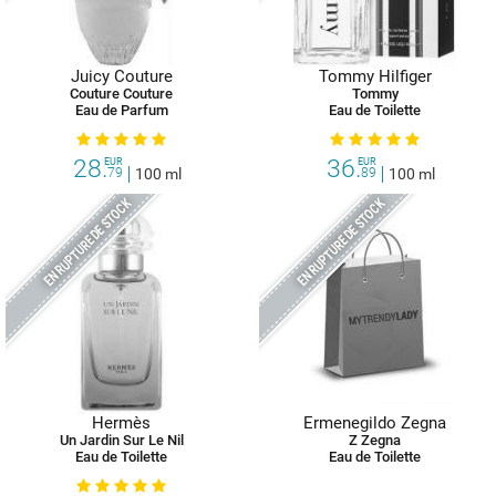
Juicy Couture
Tommy Hilfiger
Couture Couture
Tommy
Eau de Parfum
Eau de Toilette
28.
36.
EUR
EUR
79
100 ml
89
100 ml
EN RUPTURE DE STOCK
EN RUPTURE DE STOCK
Hermès
Ermenegildo Zegna
Un Jardin Sur Le Nil
Z Zegna
Eau de Toilette
Eau de Toilette