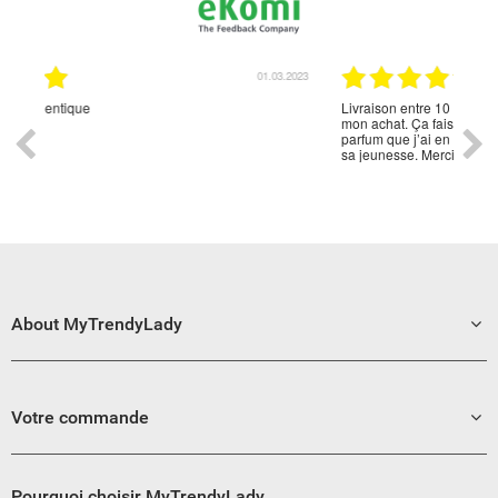
01.03.2023
27.02.2023
Livraison entre 10 et 15 jours bien emballé. Je suis ravi de
mon achat. Ça faisait des années que mon mari rechercher ce
parfum que j’ai en poche enfin pu lui offrir. Cela lui a rappelé
sa jeunesse. Merci à vous de m’avoir permis de le rendre
heureux.😍
About MyTrendyLady
Votre commande
Pourquoi choisir MyTrendyLady