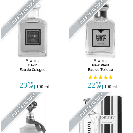
EN RUPTURE DE STOCK
EN RUPTURE DE STOCK
Aramis
Aramis
Devin
New West
Eau de Cologne
Eau de Toilette
23.
22.
EUR
EUR
59
100 ml
89
100 ml
EN RUPTURE DE STOCK
EN RUPTURE DE STOCK