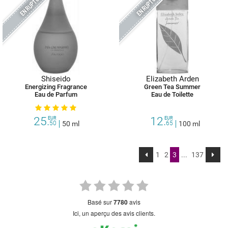
Shiseido
Elizabeth Arden
Energizing Fragrance
Green Tea Summer
Eau de Parfum
Eau de Toilette
25.
12.
EUR
EUR
50
50 ml
65
100 ml
1
2
3
...
137
basé sur
7780
avis
Ici, un aperçu des avis clients.