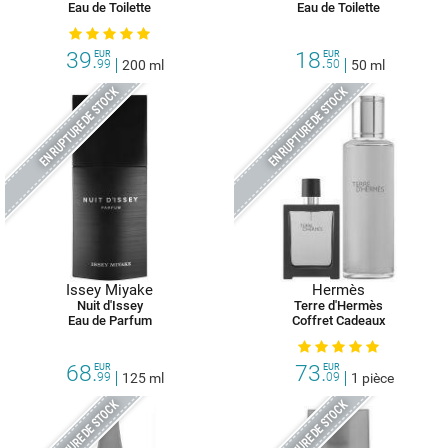
Eau de Toilette
Eau de Toilette
39.
18.
EUR
EUR
99
200 ml
50
50 ml
EN RUPTURE DE STOCK
EN RUPTURE DE STOCK
Issey Miyake
Hermès
Nuit d'Issey
Terre d'Hermès
Eau de Parfum
Coffret Cadeaux
68.
73.
EUR
EUR
99
125 ml
09
1 pièce
EN RUPTURE DE STOCK
EN RUPTURE DE STOCK