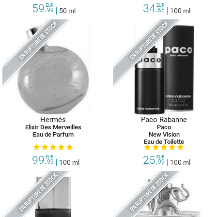
59.
34.
EUR
EUR
99
50 ml
65
100 ml
EN RUPTURE DE STOCK
EN RUPTURE DE STOCK
Hermès
Paco Rabanne
Elixir Des Merveilles
Paco
Eau de Parfum
New Vision
Eau de Toilette
99.
25.
EUR
EUR
99
100 ml
99
100 ml
EN RUPTURE DE STOCK
EN RUPTURE DE STOCK