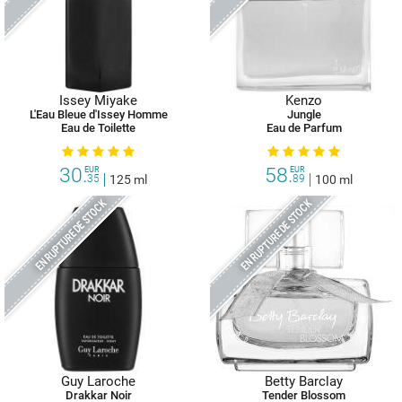
Issey Miyake
Kenzo
L'Eau Bleue d'Issey Homme
Jungle
Eau de Toilette
Eau de Parfum
30.
58.
EUR
EUR
35
125 ml
89
100 ml
EN RUPTURE DE STOCK
EN RUPTURE DE STOCK
Guy Laroche
Betty Barclay
Drakkar Noir
Tender Blossom