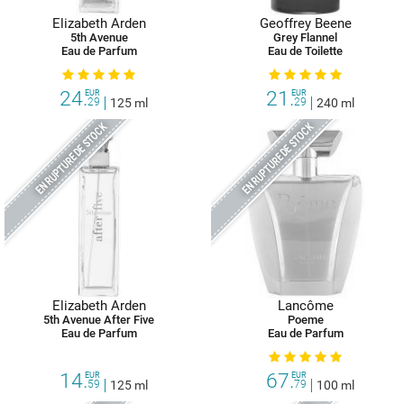
Elizabeth Arden
Geoffrey Beene
5th Avenue
Grey Flannel
Eau de Parfum
Eau de Toilette
24.
21.
EUR
EUR
29
125 ml
29
240 ml
EN RUPTURE DE STOCK
EN RUPTURE DE STOCK
Elizabeth Arden
Lancôme
5th Avenue After Five
Poeme
Eau de Parfum
Eau de Parfum
14.
67.
EUR
EUR
59
125 ml
79
100 ml